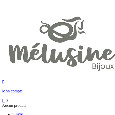

Mon compte

0
Aucun produit
Suivre