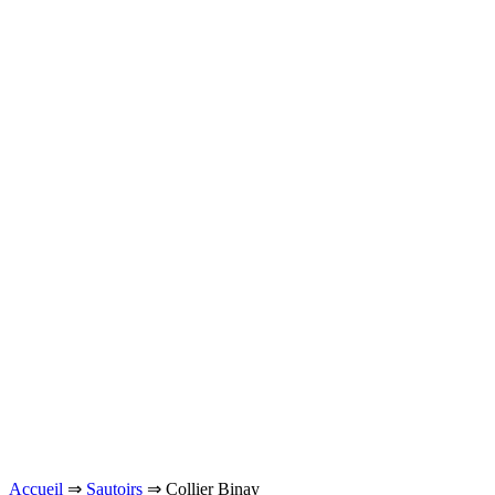
Accueil
⇒
Sautoirs
⇒ Collier Binay