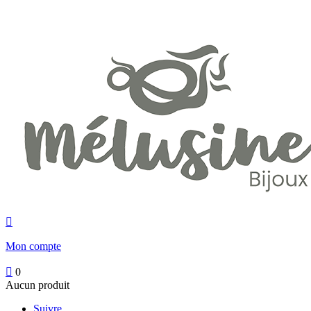

Mon compte

0
Aucun produit
Suivre