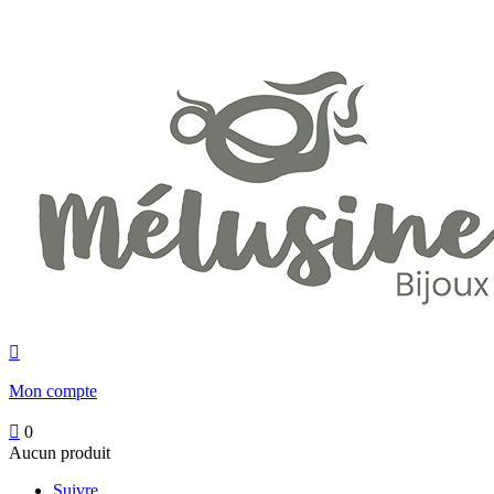

Mon compte

0
Aucun produit
Suivre