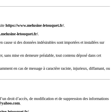
ite
https://www.melusine-letouquet.fr/
.
.melusine-letouquet.fr/
.
en cause si des données indésirables sont importées et installées sur
mer, sans mise en demeure préalable, tout contenu déposé dans cet
notamment en cas de message à caractère raciste, injurieux, diffamant, ou
d’un droit d’accès, de modification et de suppression des informations
t@yahoo.com
.
ine-letouquet.fr/
.