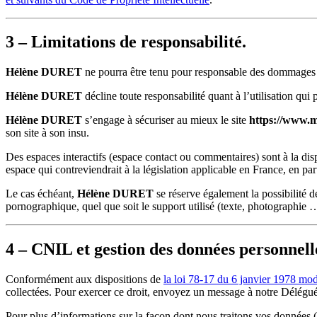
3 – Limitations de responsabilité.
Hélène DURET
ne pourra être tenu pour responsable des dommages dire
Hélène DURET
décline toute responsabilité quant à l’utilisation qui 
Hélène DURET
s’engage à sécuriser au mieux le site
https://www.me
son site à son insu.
Des espaces interactifs (espace contact ou commentaires) sont à la dispo
espace qui contreviendrait à la législation applicable en France, en par
Le cas échéant,
Hélène DURET
se réserve également la possibilité d
pornographique, quel que soit le support utilisé (texte, photographie 
4 – CNIL et gestion des données personnell
Conformément aux dispositions de
la loi 78-17 du 6 janvier 1978 mod
collectées. Pour exercer ce droit, envoyez un message à notre Délégué
Pour plus d’informations sur la façon dont nous traitons vos données (t