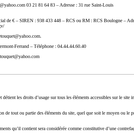
et@yahoo.com
03 21 81 64 83
– Adresse :
31 rue Saint-Louis
cial de
€ – SIREN :
938 433 448
– RCS ou RM :
RCS Boulogne
– Adr
gv/
letouquet@yahoo.com
.
ermont-Ferrand – Téléphone : 04.44.44.60.40
etouquet@yahoo.com
.
 et détient les droits d’usage sur tous les éléments accessibles sur le sit
n de tout ou partie des éléments du site, quel que soit le moyen ou le proc
éments qu’il contient sera considérée comme constitutive d’une contrefa