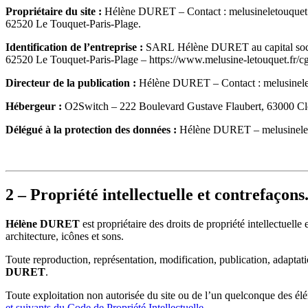
Propriétaire du site :
Hélène DURET
– Contact :
melusineletouqu
62520 Le Touquet-Paris-Plage
.
Identification de l’entreprise :
SARL
Hélène DURET
au capital so
62520 Le Touquet-Paris-Plage
–
https://www.melusine-letouquet.fr/c
Directeur de la publication :
Hélène DURET
– Contact :
melusine
Hébergeur :
O2Switch – 222 Boulevard Gustave Flaubert, 63000 Cl
Délégué à la protection des données :
Hélène DURET
–
melusinel
2 – Propriété intellectuelle et contrefaçons
Hélène DURET
est propriétaire des droits de propriété intellectuelle
architecture, icônes et sons.
Toute reproduction, représentation, modification, publication, adaptatio
DURET
.
Toute exploitation non autorisée du site ou de l’un quelconque des él
et suivants du Code de Propriété Intellectuelle
.