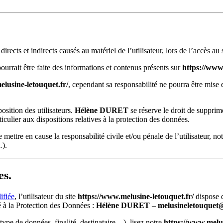
cts et indirects causés au matériel de l’utilisateur, lors de l’accès au s
pourrait être faite des informations et contenus présents sur
https://www
lusine-letouquet.fr/
, cependant sa responsabilité ne pourra être mise 
sition des utilisateurs.
Hélène DURET
se réserve le droit de suppri
ticulier aux dispositions relatives à la protection des données.
e mettre en cause la responsabilité civile et/ou pénale de l’utilisateur, 
…).
es.
ifiée
, l’utilisateur du site
https://www.melusine-letouquet.fr/
dispose 
 à la Protection des Données :
Hélène DURET
–
melusineletouque
ype de données, finalité, destinataire…), lisez notre
https://www.melus