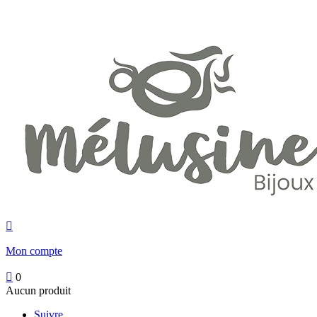

Mon compte

0
Aucun produit
Suivre