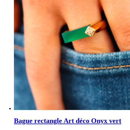
Bague rectangle Art déco Onyx vert