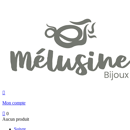

Mon compte

0
Aucun produit
Suivre