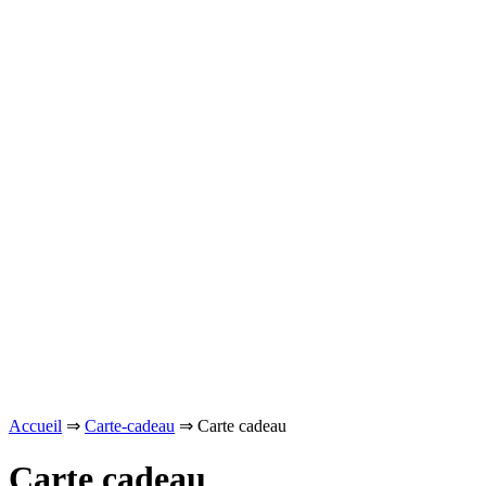
Carte cadeau
€
De :
nom de l’expéditeur
À :
e-mail-du-destinataire@mail.com
Message :
Écrivez votre message au destinataire de la carte cadeau
Accueil
⇒
Carte-cadeau
⇒ Carte cadeau
Carte cadeau