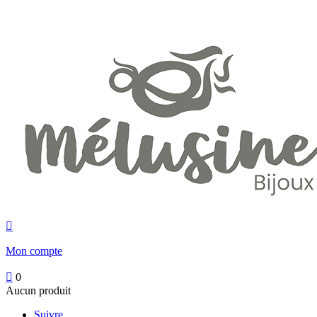

Mon compte

0
Aucun produit
Suivre