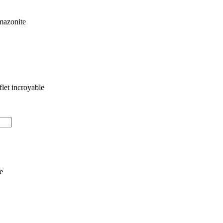
mazonite
flet incroyable
e