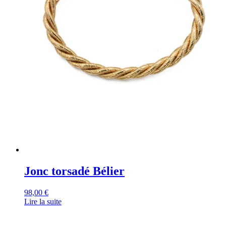
Jonc torsadé Bélier
98,00
€
Lire la suite