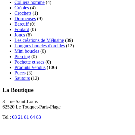
Colliers homme
(4)
Créoles
(4)
Crochets
(1)
Dormeuses
(9)
Earcuff
(0)
Foulard
(0)
Joncs
(6)
Les créations de Mélusine
(39)
Longues boucles d'oreilles
(12)
Mini boucles
(0)
Piercing
(0)
Pochette et sacs
(0)
Produits Vendus
(106)
Puces
(3)
Sautoirs
(12)
La Boutique
31 rue Saint-Louis
62520 Le Touquet-Paris-Plage
Tel :
03 21 81 64 83